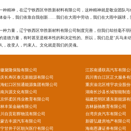
一种精神，在辽宁铁西区华胜新材料有限公司，这种精神就是敬业团队与
体奋斗，我们依靠自我创新……我们在大雨中劳动，我们在大雨中踢球，
一种力量，辽宁铁西区华胜新材料有限公司制度完善，但我们却丝毫不弱
的道德力量，有时甚至是根本性的和决定性的。所以，我们总是"兵马未
人，改变人，约束人。文化就是我们的灵魂。
安徽黛隆保险有限公司
江苏南通联高汽车有限公
重庆长寿区泰元新能源有限公司
四川青白江区正大服务有
上海虹口区恒通能源集团有限公司
重庆渝北区维宇农业股份
海南兴源文化有限公司
湖南长沙县长城智能制造
北京怀柔区伟业教育有限公司
福建思明区通东新能源有
吉林丰策金融有限公司
吉林扬驰教育有限公司
四川自贡彩辉物流有限公司
台湾庆炎汽车有限公司
内蒙古丰源汽车有限公司
新疆弘建房地产有限公司
辽宁甘井子区朝兴医疗有限公司
海南恩谦证券有限公司